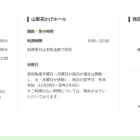
山梨花かげホール
指
開館・受付時間
:00※
利用時間
9:00～22:00
:00※
利用受付は市民会館で対応
2:00
休館日
原則毎週月曜日（月曜日が祝日の場合は開館
し、火・水曜日が休館）、祝日の翌平日、年末
年始（12月28日～翌年1月4日）
※ご利用のない時間については、閉めさせてい
日の
ただいております。
）