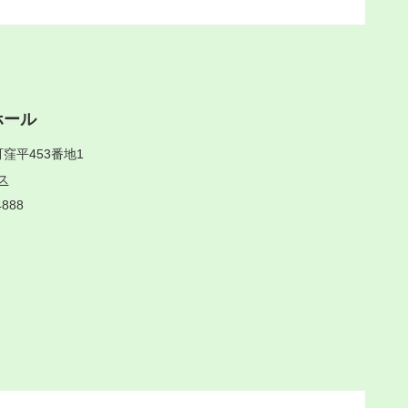
ホール
窪平453番地1
ス
4888