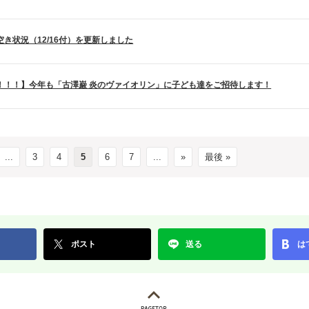
空き状況（12/16付）を更新しました
！！！】今年も「古澤巌 炎のヴァイオリン」に子ども達をご招待します！
...
3
4
5
6
7
...
»
最後 »
ポスト
送る
は