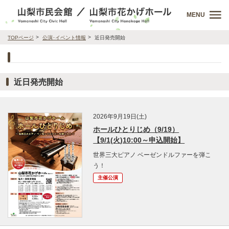
MENU
TOPページ
公演･イベント情報
近日発売開始
近日発売開始
2026年9月19日(土)
ホールひとりじめ（9/19）
【9/1(火)10:00～申込開始】
世界三大ピアノ ベーゼンドルファーを弾こ
う！
主催公演