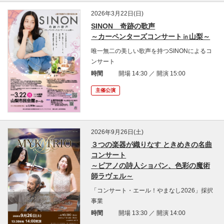
2026年3月22日(日)
SINON 奇跡の歌声
～カーペンターズコンサート㏌山梨～
唯一無二の美しい歌声を持つSINONによるコ
ンサート
時間
開場 14:30 ／ 開演 15:00
主催公演
2026年9月26日(土)
３つの楽器が織りなす ときめきの名曲
コンサート
～ピアノの詩人ショパン、色彩の魔術
師ラヴェル～
「コンサート・エール！やまなし2026」採択
事業
時間
開場 13:30 ／ 開演 14:00