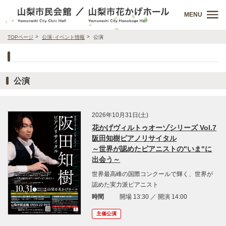
MENU
TOPページ
公演･イベント情報
公演
公演
2026年10月31日(土)
花かげヴィルトゥオーゾシリーズ Vol.7
阪田知樹ピアノリサイタル
～世界が認めたピアニストの"いま"に
出会う～
世界最高峰の国際コンクールで輝く、世界が
認めた実力派ピアニスト
時間
開場 13:30 ／ 開演 14:00
主催公演