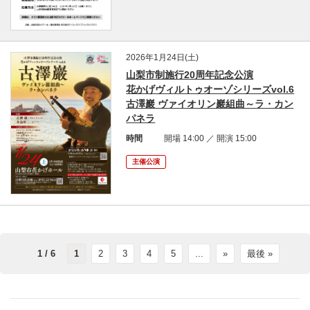
2026年1月24日(土)
山梨市制施行20周年記念公演
花かげヴィルトゥオーゾシリーズvol.6
古澤巖 ヴァイオリン巖組曲～ラ・カン
パネラ
時間
開場 14:00 ／ 開演 15:00
主催公演
1 / 6
1
2
3
4
5
...
»
最後 »