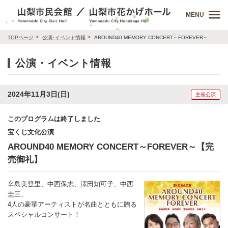
MENU
TOPページ
公演･イベント情報
AROUND40 MEMORY CONCERT～FOREVER～
公演・イベント情報
2024年11月3日(日)
主催公演
このプログラムは終了しました
宝くじ文化公演
AROUND40 MEMORY CONCERT～FOREVER～【完
売御礼】
辛島美登里、中西保志、澤田知可子、中西
圭三、
4人の豪華アーティストが名曲とともに贈る
スペシャルコンサート！