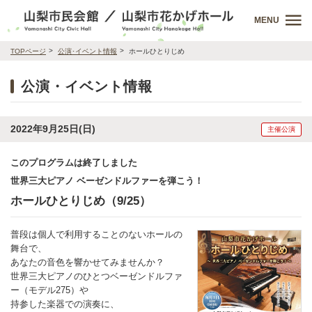
MENU
TOPページ
公演･イベント情報
ホールひとりじめ
公演・イベント情報
2022年9月25日(日)
主催公演
このプログラムは終了しました
世界三大ピアノ ベーゼンドルファーを弾こう！
ホールひとりじめ（9/25）
普段は個人で利用することのないホールの
舞台で、
あなたの音色を響かせてみませんか？
世界三大ピアノのひとつベーゼンドルファ
ー（モデル275）や
持参した楽器での演奏に、